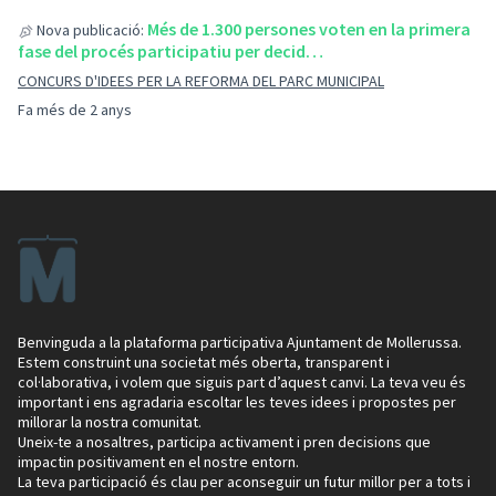
Més de 1.300 persones voten en la primera
Nova publicació:
fase del procés participatiu per decid…
CONCURS D'IDEES PER LA REFORMA DEL PARC MUNICIPAL
Fa més de 2 anys
Benvinguda a la plataforma participativa Ajuntament de Mollerussa.
Estem construint una societat més oberta, transparent i
col·laborativa, i volem que siguis part d’aquest canvi. La teva veu és
important i ens agradaria escoltar les teves idees i propostes per
millorar la nostra comunitat.
Uneix-te a nosaltres, participa activament i pren decisions que
impactin positivament en el nostre entorn.
La teva participació és clau per aconseguir un futur millor per a tots i