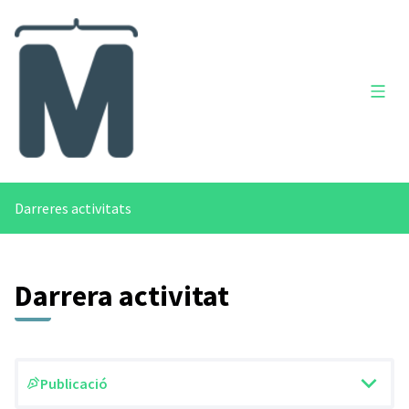
Menú 
Darreres activitats
Darrera activitat
Publicació