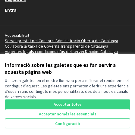
Entra
Accessibilitat
Servei prestat pel Consorci Administració Oberta de Catalunya
Col·labora la Xarxa de Governs Transparents de Catalunya
Aspectes legals i condicions d’ús del servei Decidim Catalunya
Vídeo tutorials
Termes i condicions
Informació sobre les galetes que es fan servir a
Configuració de les galetes
aquesta pàgina web
Ajuntament de Mollerussa a Facebook
Ajuntament de Mollerussa a Instagram
Ajuntament de Mollerussa a YouTube
Ajuntament de Mollerussa a GitHub
Utilitzem galetes en el nostre lloc web per a millorar el rendiment i el
(Enllaç extern)
(Enllaç extern)
(Enllaç extern)
(Enllaç extern)
contingut d'aquest. Les galetes ens permeten oferir una experiència
d'usuari i uns continguts més personalitzats des dels nostres canals
de xarxes socials.
Amb llicènc
(Enllaç exte
Acceptar totes
(Enllaç extern)
Web creada amb
programari lliure
.
(Enllaç extern)
Acceptar només les essencials
Configuració
Inici
Cercar
Activitat
Entra
Enquesta Decidim