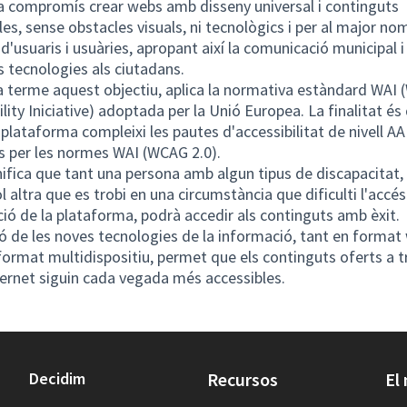
(Enllaç extern)
(Enllaç ex
 compromís crear webs amb disseny universal i continguts
les, sense obstacles visuals, ni tecnològics i per al major no
d'usuaris i usuàries, apropant així la comunicació municipal i 
s tecnologies als ciutadans.
a terme aquest objectiu, aplica la normativa estàndard WAI 
ility Iniciative) adoptada per la Unió Europea. La finalitat és
plataforma compleixi les pautes d'accessibilitat de nivell AA
s per les normes WAI (WCAG 2.0).
nifica que tant una persona amb algun tipus de discapacitat
l altra que es trobi en una circumstància que dificulti l'accés
ió de la plataforma, podrà accedir als continguts amb èxit.
ió de les noves tecnologies de la informació, tant en format
ormat multidispositiu, permet que els continguts oferts a t
ternet siguin cada vegada més accessibles.
Decidim
Recursos
El