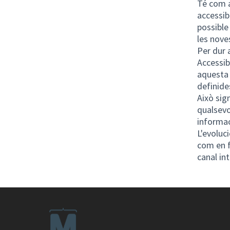
Té com a
accessib
possible 
les nove
Per dur 
Accessib
aquesta 
definide
Això sig
qualsevo
informac
L'evoluc
com en f
canal in