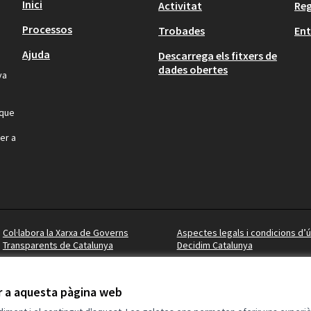
Inici
Activitat
Reg
Processos
Trobades
Ent
Ajuda
Descarrega els fitxers de
dades obertes
va
 que
er a
Col·labora la Xarxa de Governs
Aspectes legals i condicions d’ú
Transparents de Catalunya
Decidim Catalunya
ir a aquesta pàgina web