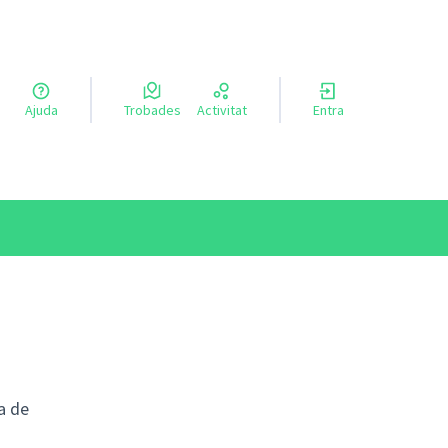
a llengua
Ajuda
Trobades
Activitat
Entra
el idioma
a de