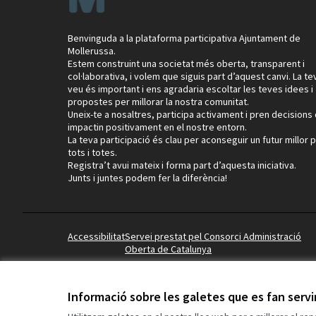
Benvinguda a la plataforma participativa Ajuntament de
Mollerussa.
Estem construint una societat més oberta, transparent i
col·laborativa, i volem que siguis part d’aquest canvi. La te
veu és important i ens agradaria escoltar les teves idees i
propostes per millorar la nostra comunitat.
Uneix-te a nosaltres, participa activament i pren decisions
impactin positivament en el nostre entorn.
La teva participació és clau per aconseguir un futur millor p
tots i totes.
Registra’t avui mateix i forma part d’aquesta iniciativa.
Junts i juntes podem fer la diferència!
Accessibilitat
Servei prestat pel Consorci Administració
Oberta de Catalunya
Informació sobre les galetes que es fan serv