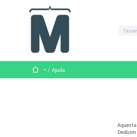
Inici
Menú principal
/
Ajuda
Aquesta 
Dedicim