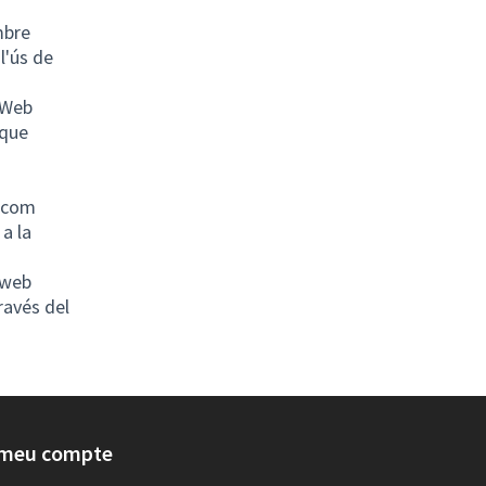
tern)
mbre
l'ús de
(Web
 que
, com
 a la
 web
ravés del
 meu compte