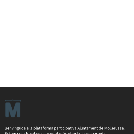
Benvinguda a la plataforma participativa Ajuntament de Mollerussa.
Estem construint una societat més oberta, transparent i