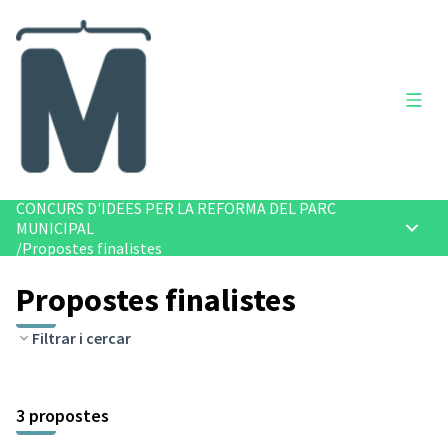
Menú 
CONCURS D'IDEES PER LA REFORMA DEL PARC
MUNICIPAL
Menú p
/
Propostes finalistes
Propostes finalistes
Filtrar i cercar
3 propostes