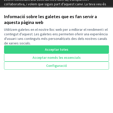
col·laborativa, i volem que siguis part d’aquest canvi. La teva veu és
important i ens agradaria escoltar les teves idees i propostes per
millorar la nostra comunitat.
Informació sobre les galetes que es fan servir a
Uneix-te a nosaltres, participa activament i pren decisions que
aquesta pàgina web
impactin positivament en el nostre entorn.
La teva participació és clau per aconseguir un futur millor per a tots i
Utilitzem galetes en el nostre lloc web per a millorar el rendiment i el
totes.
contingut d'aquest. Les galetes ens permeten oferir una experiència
Registra’t avui mateix i forma part d’aquesta iniciativa.
d'usuari i uns continguts més personalitzats des dels nostres canals
Junts i juntes podem fer la diferència!
de xarxes socials.
Decidim
Acceptar totes
Inici
Acceptar només les essencials
Processos
Configuració
Inici
Cercar
Activitat
Entra
Enquesta Decidim
Ajuda
Recursos
Activitat
Trobades