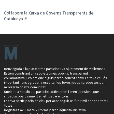
Col·labora la
Xarxa de Governs Transparents de
Catalunya
.
(Enllaç extern)
Benvinguda a la plataforma participativa Ajuntament de Mollerussa.
Estem construint una societat més oberta, transparent i
col·laborativa, i volem que siguis part d’aquest canvi. La teva veu és
important i ens agradaria escoltar les teves idees i propostes per
millorar la nostra comunitat.
Uneix-te a nosaltres, participa activament i pren decisions que
impactin positivament en el nostre entorn.
La teva participació és clau per aconseguir un futur millor per a tots i
totes.
Registra’t avui mateix i forma part d’aquesta iniciativa.