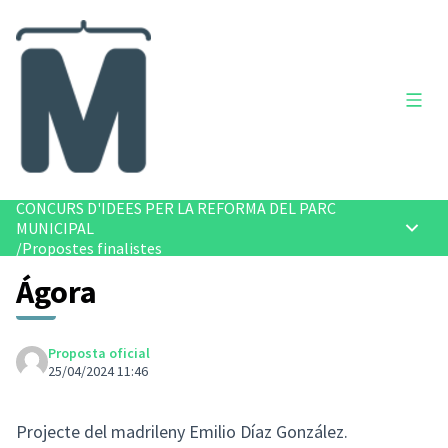
Menú 
CONCURS D'IDEES PER LA REFORMA DEL PARC
MUNICIPAL
Menú p
/
Propostes finalistes
Ágora
Proposta oficial
25/04/2024 11:46
Projecte del madrileny Emilio Díaz González.