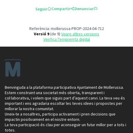
Compartir
Denunciar
Seguir
Referència: mollerussa-PROP-2024-04-712
Versió 9
(de 9)
veure altres versions
Verifica l'empremta digital
Benvinguda a la plataforma participativa Ajuntament de Mollerussa.
Estem construint una societat més oberta, transparent i
col·laborativa, i volem que siguis part d’aquest canvi. La teva veu és
important i ens agradaria escoltar les teves idees i propostes per
millorar la nostra comunitat.
Uneix-te a nosaltres, participa activament i pren decisions que
impactin positivament en el nostre entorn.
La teva participació és clau per aconseguir un futur millor per a tots i
totes.