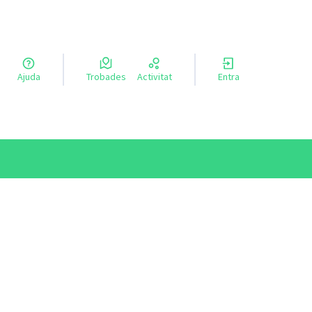
a llengua
Ajuda
Trobades
Activitat
Entra
el idioma