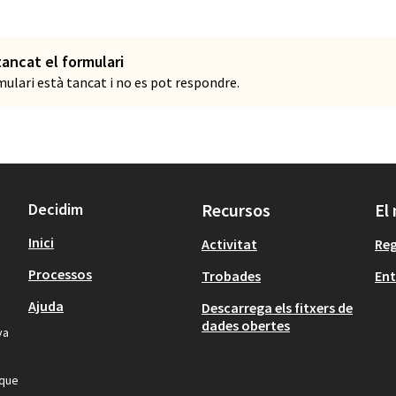
tancat el formulari
mulari està tancat i no es pot respondre.
Decidim
Recursos
El
Inici
Activitat
Reg
Processos
Trobades
Ent
Ajuda
Descarrega els fitxers de
dades obertes
va
 que