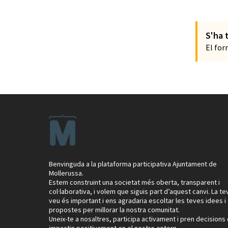
S'ha 
El for
Benvinguda a la plataforma participativa Ajuntament de
Mollerussa.
Estem construint una societat més oberta, transparent i
col·laborativa, i volem que siguis part d’aquest canvi. La te
veu és important i ens agradaria escoltar les teves idees i
propostes per millorar la nostra comunitat.
Uneix-te a nosaltres, participa activament i pren decisions