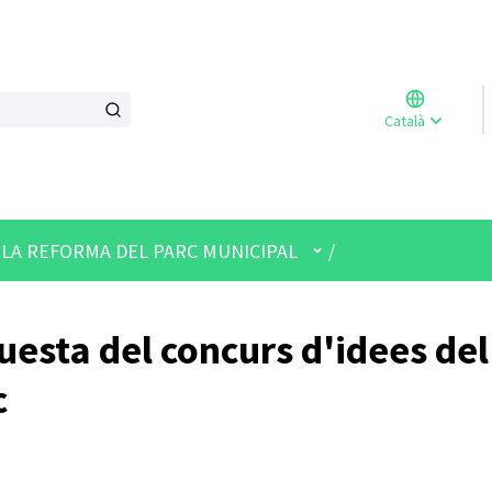
Triar l
Català
Elegir 
Menú d'usuari
 LA REFORMA DEL PARC MUNICIPAL
/
esta del concurs d'idees del
c