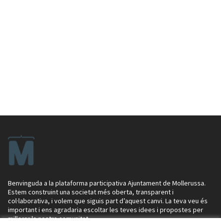
Benvinguda a la plataforma participativa Ajuntament de Mollerussa.
Estem construint una societat més oberta, transparent i
col·laborativa, i volem que siguis part d’aquest canvi. La teva veu és
important i ens agradaria escoltar les teves idees i propostes per
millorar la nostra comunitat.