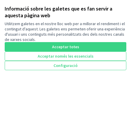
Uneix-te a nosaltres, participa activament i pren decisions que
Informació sobre les galetes que es fan servir a
impactin positivament en el nostre entorn.
La teva participació és clau per aconseguir un futur millor per a tots i
aquesta pàgina web
totes.
Utilitzem galetes en el nostre lloc web per a millorar el rendiment i el
Registra’t avui mateix i forma part d’aquesta iniciativa.
contingut d'aquest. Les galetes ens permeten oferir una experiència
Junts i juntes podem fer la diferència!
d'usuari i uns continguts més personalitzats des dels nostres canals
Decidim
de xarxes socials.
Inici
Acceptar totes
Acceptar només les essencials
Processos
Configuració
Ajuda
Inici
Cercar
Activitat
Entra
Enquesta Decidim
Recursos
Activitat
Trobades
Descarrega els fitxers de dades obertes