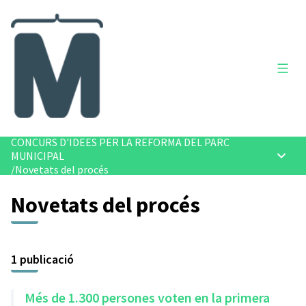
Menú 
CONCURS D'IDEES PER LA REFORMA DEL PARC
MUNICIPAL
Menú p
/
Novetats del procés
Novetats del procés
1 publicació
Més de 1.300 persones voten en la primera