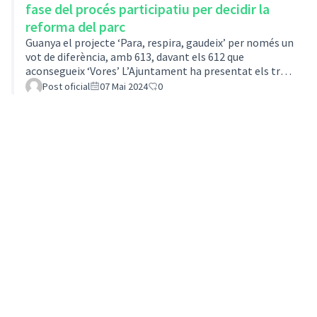
fase del procés participatiu per decidir la
reforma del parc
Guanya el projecte ‘Para, respira, gaudeix’ per només un
vot de diferència, amb 613, davant els 612 que
aconsegueix ‘Vores’ L’Ajuntament ha presentat els tres
projectes finalistes aprofitant l’aparador de Fira de
Post oficial
07 Mai 2024
0
Sant Josep Un total de 1.333 persones han respost al
procés participatiu per decidir la reforma del parc
municipal aprofitant la celebració de la 151a Fira de
Sant Josep, un procés que ha donat un resultat molt
ajustat, ja que ha guanyat el projecte Para, respira,
gaudeix, de l’equip Pa…