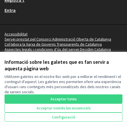
Registra't
Entra
Accessibilitat
Servei prestat pel Consorci Administració Oberta de Catalunya
Col·labora la Xarxa de Governs Transparents de Catalunya
Aspectes legals i condicions d’ús del servei Decidim Catalunya
Vídeo tutorials
Termes i condicions
Informació sobre les galetes que es fan servir a
Configuració de les galetes
aquesta pàgina web
Ajuntament de Mollerussa a Facebook
Ajuntament de Mollerussa a Instagram
Ajuntament de Mollerussa a YouTube
Ajuntament de Mollerussa a GitHub
Utilitzem galetes en el nostre lloc web per a millorar el rendiment i el
(Enllaç extern)
(Enllaç extern)
(Enllaç extern)
(Enllaç extern)
contingut d'aquest. Les galetes ens permeten oferir una experiència
d'usuari i uns continguts més personalitzats des dels nostres canals
de xarxes socials.
Amb llicènc
(Enllaç exte
Acceptar totes
(Enllaç extern)
Web creada amb
programari lliure
.
(Enllaç extern)
Acceptar només les essencials
Configuració
Inici
Cercar
Activitat
Entra
Enquesta Decidim